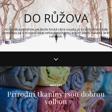
DO RŮŽOVA
Ať člověka postihne jakákoliv krutá rána osudu, je tu vždy místo, kde
pomohou se s ní vypořádat nebo dotyčnému aspoň zlepší náladu. Je to
náš web.
NÁKUPY
Přírodní tkaniny jsou dobrou
volbou