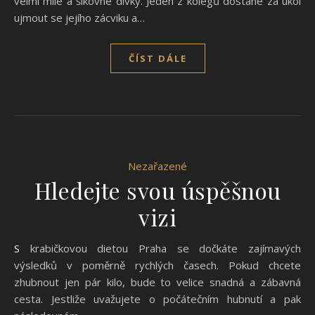
velmi milé a šikovné dívky. Jeden z kolegů dostane za úkol
ujmout se jejího zácviku a…
ČÍST DÁLE
Nezařazené
Hledejte svou úspěšnou
vizi
S krabičkovou dietou Praha se dočkáte zajímavých
výsledků v poměrně rychlých časech. Pokud chcete
zhubnout jen pár kilo, bude to velice snadná a zábavná
cesta. Jestliže uvažujete o počátečním hubnutí a pak