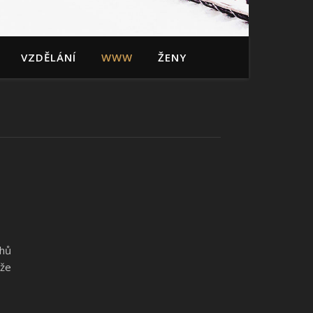
VZDĚLÁNÍ
WWW
ŽENY
uhů
 že