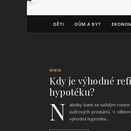
DĚTI
DŮM A BYT
EKONOM
WWW
Kdy je výhodné ref
hypotéku?
N
abídky bank se každým rokem m
úvěrových produktů. V některé
výhodná hypotéka…