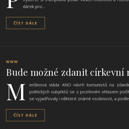
dárek pro…
ČÍST DÁLE
WWW
Bude možné zdanit církevní 
M
enšinová vláda ANO návrh komunistů na zdanění 
politických subjektů se s pozitivním ohlasem počít
se vyjadřovaly i některé známé osobnosti, a podl
ČÍST DÁLE