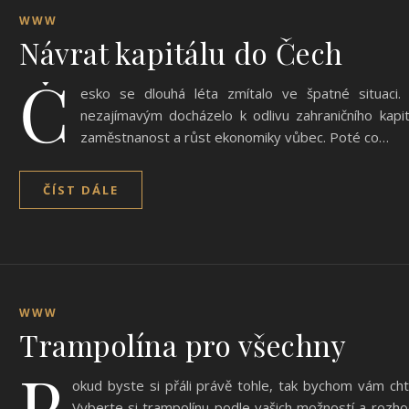
WWW
Návrat kapitálu do Čech
Č
esko se dlouhá léta zmítalo ve špatné situaci. 
nezajímavým docházelo k odlivu zahraničního kapi
zaměstnanost a růst ekonomiky vůbec. Poté co…
ČÍST DÁLE
WWW
Trampolína pro všechny
P
okud byste si přáli právě tohle, tak bychom vám chtě
Vyberte si trampolínu podle vašich možností a rozho