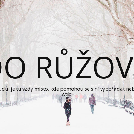
DO RŮŽOV
sudu, je tu vždy místo, kde pomohou se s ní vypořádat ne
web.