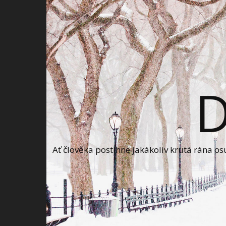
Ať člověka postihne jakákoliv krutá rána o