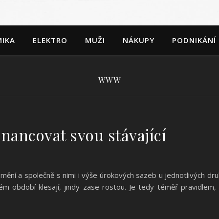
IKA
ELEKTRO
MUŽI
NÁKUPY
PODNIKÁNÍ
WWW
inancovat svou stávající
ění a společně s nimi i výše úrokových sazeb u jednotlivých dr
m období klesají, jindy zase rostou. Je tedy téměř pravidlem,