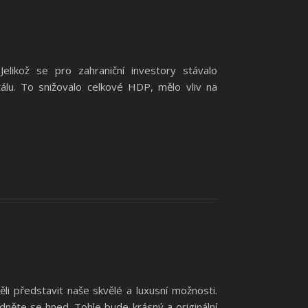
Jelikož se pro zahraniční investory stávalo
tálu. To snižovalo celkové HDP, mělo vliv na
li představit naše skvělé a luxusní možnosti.
dněte se hned. Tohle bude krásný a originální