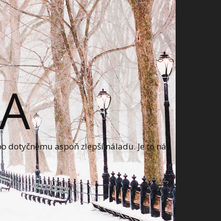
A
bo dotyčnému aspoň zlepší náladu. Je to náš