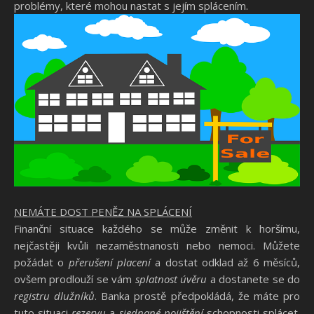
problémy, které mohou nastat s jejím splácením.
NEMÁTE DOST PENĚZ NA SPLÁCENÍ
Finanční situace každého se může změnit k horšímu,
nejčastěji kvůli nezaměstnanosti nebo nemoci. Můžete
požádat o
přerušení placení
a dostat odklad až 6 měsíců,
ovšem prodlouží se vám
splatnost úvěru
a dostanete se do
registru dlužníků
. Banka prostě předpokládá, že máte pro
tuto situaci
rezervu
a
sjednané pojištění
schopnosti splácet.