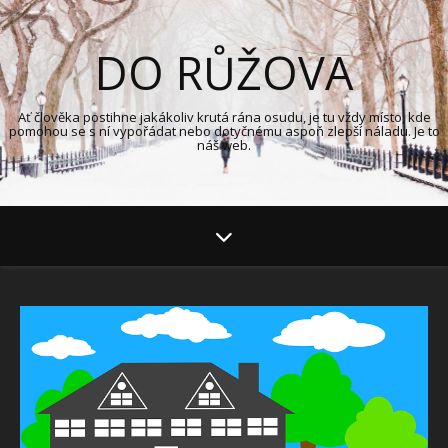
DO RŮŽOVA
Ať člověka postihne jakákoliv krutá rána osudu, je tu vždy místo, kde
pomohou se s ní vypořádat nebo dotyčnému aspoň zlepší náladu. Je to
náš web.