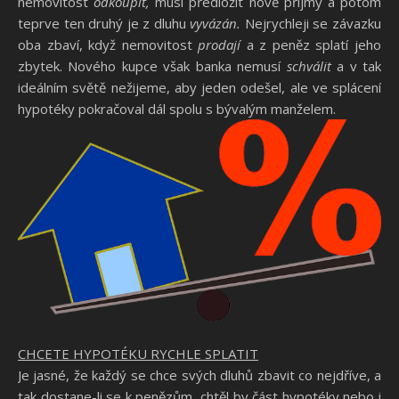
nemovitost
odkoupit,
musí předložit nově příjmy a potom
teprve ten druhý je z dluhu
vyvázán.
Nejrychleji se závazku
oba zbaví, když nemovitost
prodají
a z peněz splatí jeho
zbytek. Nového kupce však banka nemusí
schválit
a v tak
ideálním světě nežijeme, aby jeden odešel, ale ve splácení
hypotéky pokračoval dál spolu s bývalým manželem.
CHCETE HYPOTÉKU RYCHLE SPLATIT
Je jasné, že každý se chce svých dluhů zbavit co nejdříve, a
tak dostane-li se k penězům, chtěl by část hypotéky nebo i