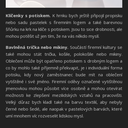
Klíčenky s potiskem.
K hrnku bych ještě připojil propisku
nebo sadu pastelek s firemním logem a také barevnou
šňůrku na krk na klíče s potiskem. Jsou to sice drobnosti, ale
mohou potěšit už jen tím, že na vás někdo myslí.
Bavlněná trička nebo mikiny.
Součástí firemní kultury se
také mohou stát trička, košile, polokošile nebo mikiny.
Oblečení může být opatřeno potiskem s drobným logem a
co by mohlo také příjemně překvapit, je i individuální forma
potisku, kdy nový zaměstnanec bude mít na oblečení
vytištěné i své jméno. Firemní oděvy označené vytištěnou
jmenovkou mohou působit více osobně a mohou otevírat
možnosti ke zlepšení mezilidských vztahů na pracovišti.
Velký důraz bych kladl také na barvu textilií, aby nebyly
černé nebo šedé, ale naopak v pastelových barvách, které
umí mnohem víc rozveselit lidskou mysl.