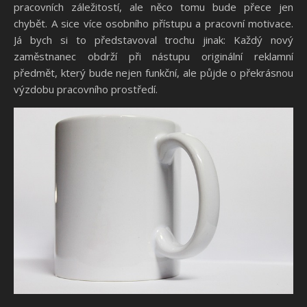
pracovních záležitostí, ale něco tomu bude přece jen
chybět. A sice více osobního přístupu a pracovní motivace.
Já bych si to představoval trochu jinak:
Každý nový
zaměstnanec obdrží při nástupu originální reklamní
předmět, který bude nejen funkční, ale půjde o překrásnou
výzdobu pracovního prostředí.