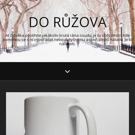
DO RŮŽOVA
Ať člověka postihne jakákoliv krutá rána osudu, je tu vždy místo, kde
pomohou se s ní vypořádat nebo dotyčnému aspoň zlepší náladu. Je to
náš web.