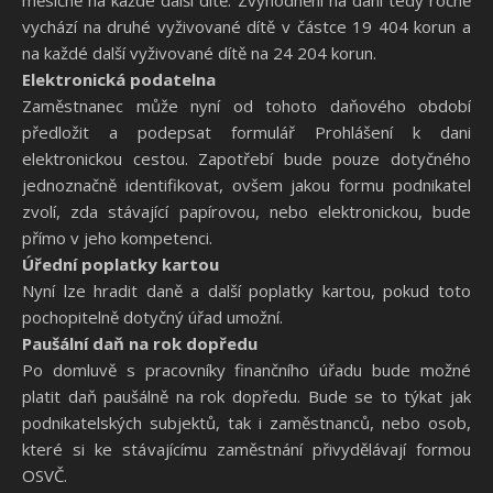
měsíčně na každé další dítě. Zvýhodnění na dani tedy ročně
vychází na druhé vyživované dítě v částce 19 404 korun a
na každé další vyživované dítě na 24 204 korun.
Elektronická podatelna
Zaměstnanec může nyní od tohoto daňového období
předložit a podepsat formulář Prohlášení k dani
elektronickou cestou. Zapotřebí bude pouze dotyčného
jednoznačně identifikovat, ovšem jakou formu podnikatel
zvolí, zda stávající papírovou, nebo elektronickou, bude
přímo v jeho kompetenci.
Úřední poplatky kartou
Nyní lze hradit daně a další poplatky kartou, pokud toto
pochopitelně dotyčný úřad umožní.
Paušální daň na rok dopředu
Po domluvě s pracovníky finančního úřadu bude možné
platit daň paušálně na rok dopředu. Bude se to týkat jak
podnikatelských subjektů, tak i zaměstnanců, nebo osob,
které si ke stávajícímu zaměstnání přivydělávají formou
OSVČ.