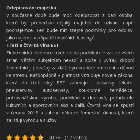
Odepisování majetku
V současné době bude moci odepisovat z daní osoba,
které byl přenechán nějaký majetek do užívání, např.
podnájemce. Ten bude mít stejné podmínky pro odpisy,
jako nájemci v případě finančních leasingů.
Třetí a čtvrtá vlna EET
Elektronická evidence tržeb se na podnikatele valí ze všech
stran. Větším subjektům nevadí a spíše ji uvítají, drobní
živnostníci ji považují za další byrokratické omezení a důvod
ke stresu. Každopádně v platnost vstupuje novela zákona,
která do třetí vlny EET zahrnuje i právníky, lékaře,
pneuservisy, autoservisy, soukromé zemědělce,
potravinářskou výrobu, podnikání v dopravě, pořadatele
kulturních a sportovních akcí a další. Čtvrtá vlna se spustí
v červnu 2018 a zahrne některé řemeslné činnosti, které
zajišťují výrobu a služby.
4.6/5 - (12 votes)