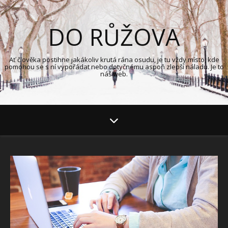
DO RŮŽOVA
Ať člověka postihne jakákoliv krutá rána osudu, je tu vždy místo, kde
pomohou se s ní vypořádat nebo dotyčnému aspoň zlepší náladu. Je to
náš web.