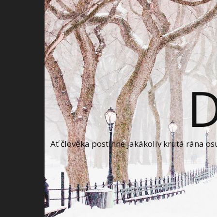
Ať člověka postihne jakákoliv krutá rána o