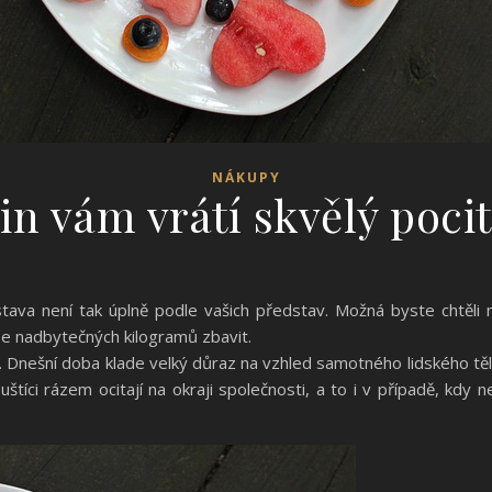
NÁKUPY
n vám vrátí skvělý pocit
ava není tak úplně podle vašich představ. Možná byste chtěli mít
 se nadbytečných kilogramů zbavit.
. Dnešní doba klade velký důraz na vzhled samotného lidského těl
uštíci rázem ocitají na okraji společnosti, a to i v případě, kdy 