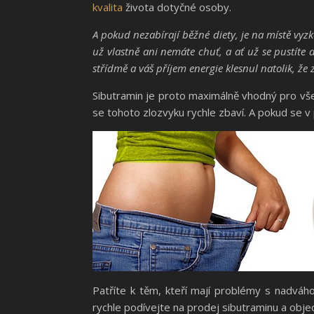
kvalita
života dotyčné osoby.
A pokud nezabírají běžné diety, je na místě vyzko
už vlastně ani nemáte chuť, a ať už se pustíte d
střídmě a váš příjem energie klesnul natolik, že
Sibutramin je proto maximálně vhodný pro všec
se tohoto zlozvyku rychle zbaví. A pokud se 
Patříte k těm, kteří mají problémy s nadvá
rychle podívejte na
prodej sibutraminu
a objed