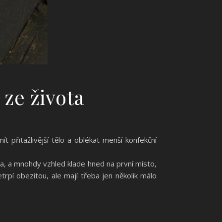
 ze života
 přitažlivější tělo a oblékat menší konfekční
a, a mnohdy vzhled klade hned na první místo,
netrpí obezitou, ale mají třeba jen několik málo