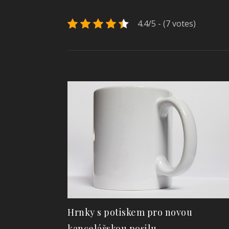
4.4/5 - (7 votes)
Hrnky s potiskem pro novou
kancelářskou posilu