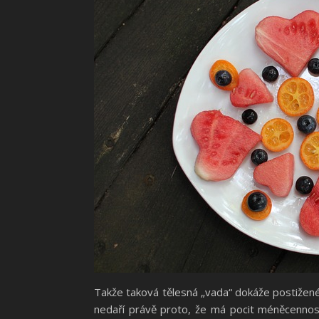
Takže taková tělesná „vada“ dokáže postižené
nedaří právě proto, že má pocit méněcennost