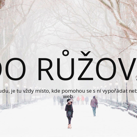
DO RŮŽOV
sudu, je tu vždy místo, kde pomohou se s ní vypořádat ne
web.