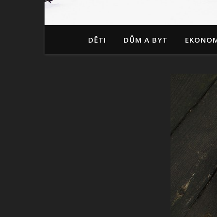
DĚTI
DŮM A BYT
EKONOM