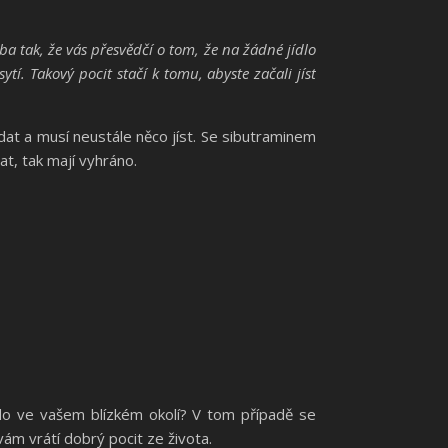
eba tak, že vás přesvědčí o tom, že na žádné jídlo
tí. Takový pocit stačí k tomu, abyste začali jíst
dat a musí neustále něco jíst. Se sibutraminem
t, tak mají vyhráno.
do ve vašem blízkém okolí? V tom případě se
vám vrátí dobrý pocit ze života.