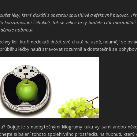
ušet léky, které dokáží s obezitou spolehlivě a efektivně bojovat. Tř
o konzumování čehokoli, tak se velice brzy budete cítit maximálně sy
 začnete hubnout.
hny lidi, kteří nedokáží držet své chutě na uzdě, neumějí se ovlá
v průběhu léčby naučí stravovat rozumně a dostatečně se pohybova
hou? Bojujete s nadbytečnými kilogramy tuku vy sami anebo něk
nejte si balení tohoto spolehlivého prostředku na hubnutí, který 