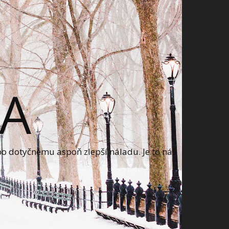
A
bo dotyčnému aspoň zlepší náladu. Je to náš