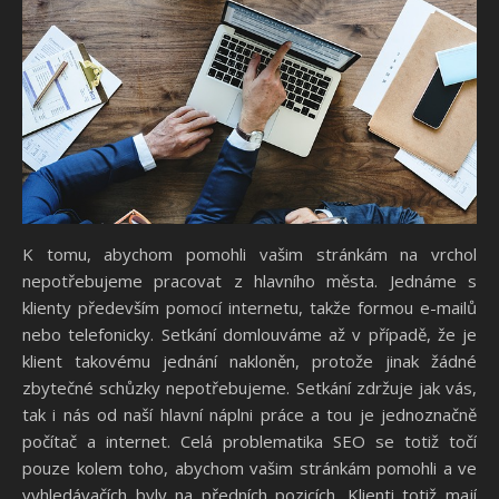
K tomu, abychom pomohli vašim stránkám na vrchol
nepotřebujeme pracovat z hlavního města. Jednáme s
klienty především pomocí internetu, takže formou e-mailů
nebo telefonicky. Setkání domlouváme až v případě, že je
klient takovému jednání nakloněn, protože jinak žádné
zbytečné schůzky nepotřebujeme. Setkání zdržuje jak vás,
tak i nás od naší hlavní náplni práce a tou je jednoznačně
počítač a internet. Celá problematika SEO se totiž točí
pouze kolem toho, abychom vašim stránkám pomohli a ve
vyhledávačích byly na předních pozicích. Klienti totiž mají