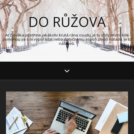
DO RŮŽOVA
Ať člověka postihne jakákoliv krutá rána osudu, je tu vždy místo, kde
pomohou se s ní vypořádat nebo dotyčnému aspoň zlepší náladu. Je to
náš web.