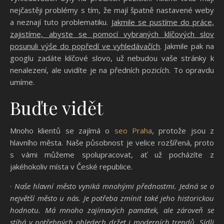
nejčastěji problémy s tím, že mají špatně nastavené weby
a neznají tuto problematiku.
Jakmile se pustíme do práce,
zajistíme, abyste se pomocí vybraných klíčových slov
posunuli výše do popředí ve vyhledávačích
. Jakmile pak na
googlu zadáte klíčové slovo, už nebudou vaše stránky k
nenalezení, ale uvidíte je na předních pozicích. To opravdu
umíme.
Buďte vidět
Mnoho klientů se zajímá o
seo Praha
, protože jsou z
hlavního města. Naše působnost je velice rozšířená, proto
s vámi můžeme spolupracovat, ať už pocházíte z
jakéhokoliv místa v České republice.
·
Naše hlavní město vyniká mnohými přednostmi. Jedná se o
největší město u nás. Je potřeba zmínit také jeho historickou
hodnotu. Má mnoho zajímavých památek, ale zároveň se
stíhá v potřebných ohledech držet i moderních trendů. Sídlí