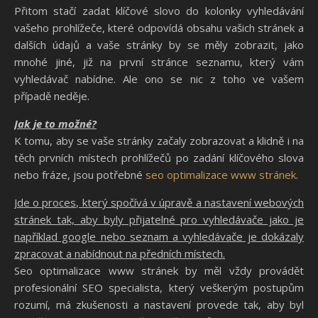
Přitom stačí zadat klíčové slovo do kolonky vyhledávání
vašeho prohlížeče, které odpovídá obsahu vašich stránek a
dalších údajů a vaše stránky by se měly zobrazit, jako
mnohé jiné, již na první stránce seznamu, který vám
vyhledávač nabídne. Ale ono se nic z toho ve vašem
případě neděje.
Jak je to možné?
K tomu, aby se vaše stránky začaly zobrazovat a klidně i na
těch prvních místech prohlížečů po zadání klíčového slova
nebo fráze, jsou potřebné
seo optimalizace www stránek
.
Jde o proces, který spočívá v úpravě a nastavení webových
stránek tak, aby byly přijatelné pro vyhledávače jako je
například google nebo seznam a vyhledávače je dokázaly
zpracovat a nabídnout na předních místech.
Seo optimalizace www stránek by měl vždy provádět
profesionální SEO specialista, který veškerým postupům
rozumí, má zkušenosti a nastavení provede tak, aby byl