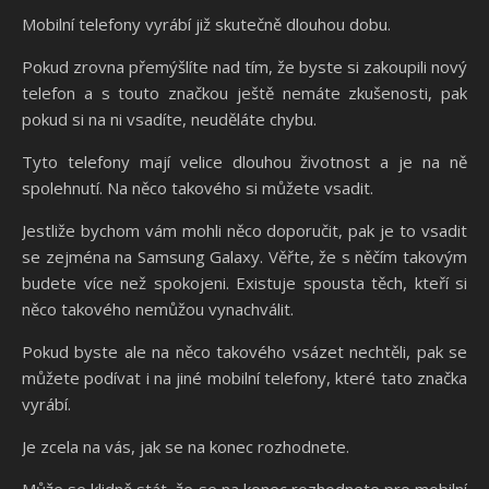
Mobilní telefony vyrábí již skutečně dlouhou dobu.
Pokud zrovna přemýšlíte nad tím, že byste si zakoupili nový
telefon a s touto značkou ještě nemáte zkušenosti, pak
pokud si na ni vsadíte, neuděláte chybu.
Tyto telefony mají velice dlouhou životnost a je na ně
spolehnutí. Na něco takového si můžete vsadit.
Jestliže bychom vám mohli něco doporučit, pak je to vsadit
se zejména na Samsung Galaxy. Věřte, že s něčím takovým
budete více než spokojeni. Existuje spousta těch, kteří si
něco takového nemůžou vynachválit.
Pokud byste ale na něco takového vsázet nechtěli, pak se
můžete podívat i na jiné mobilní telefony, které tato značka
vyrábí.
Je zcela na vás, jak se na konec rozhodnete.
Může se klidně stát, že se na konec rozhodnete pro mobilní