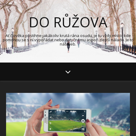
DO RŮŽOVA
Ať člověka postihne jakákoliv krutá rána osudu, je tu vždy místo, kde
pomohou se s ní vypořádat nebo dotyčnému aspoň zlepší náladu. Je to
náš web.