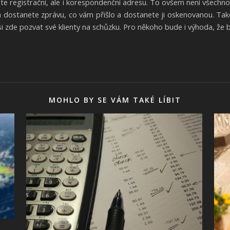
áte registrační, ale i korespondenční adresu. To ovšem není všechno.
n dostanete zprávu, co vám přišlo a dostanete ji oskenovanou. Také
si zde pozvat své klienty na schůzku. Pro někoho bude i výhoda, že 
MOHLO BY SE VÁM TAKÉ LÍBIT