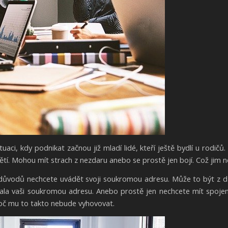
uaci, kdy podnikat začnou již mladí lidé, kteří ještě bydlí u rodičů.
tí. Mohou mít strach z nezdaru anebo se prostě jen bojí. Což jim ne
 důvodů nechcete uvádět svoji soukromou adresu. Může to být z d
znala vaši soukromou adresu. Anebo prostě jen nechcete mít spoj
oč mu to takto nebude vyhovovat.