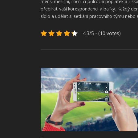
menší měsíční, roční či půlroční poplatek a získ
přebírat vaši korespondenci a balíky. Každý de
sídlo a udělat si setkání pracovního týmu nebo 
4.3/5 - (10 votes)