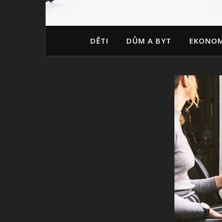
DĚTI
DŮM A BYT
EKONOM