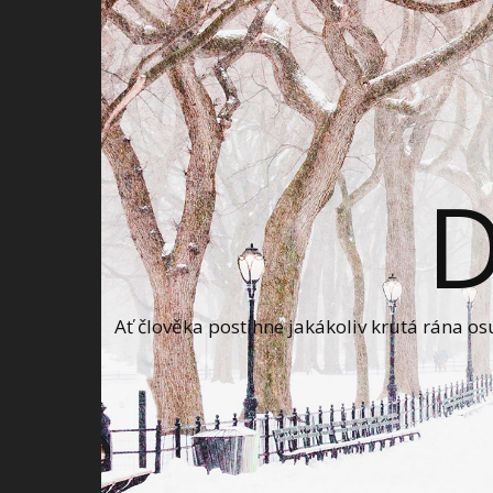
Ať člověka postihne jakákoliv krutá rána o