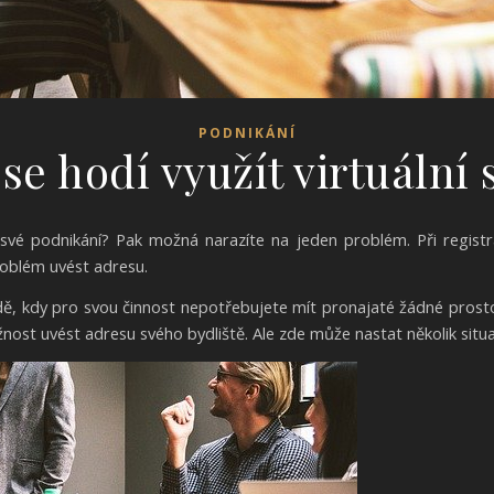
PODNIKÁNÍ
se hodí využít virtuální 
 své podnikání? Pak možná narazíte na jeden problém. Při regist
problém uvést adresu.
adě, kdy pro svou činnost nepotřebujete mít pronajaté žádné pros
nost uvést adresu svého bydliště. Ale zde může nastat několik situa