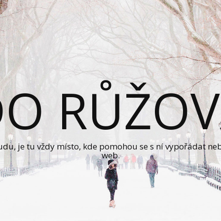
DO RŮŽOV
sudu, je tu vždy místo, kde pomohou se s ní vypořádat ne
web.