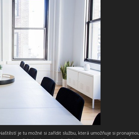
Naštěstí je tu možné si zařídit službu, která umožňuje si pronajmo