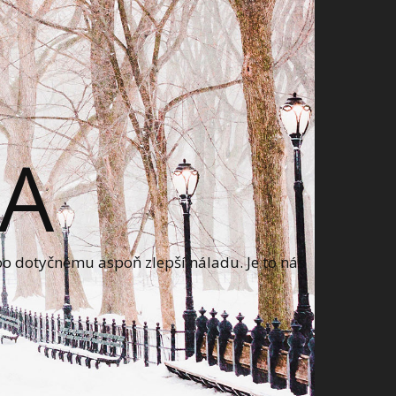
A
bo dotyčnému aspoň zlepší náladu. Je to náš