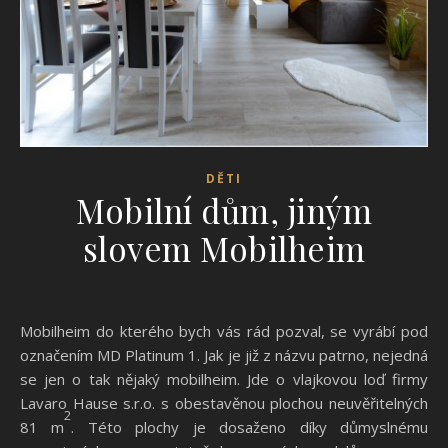
DĚTI
Mobilní dům, jiným
slovem Mobilheim
Mobilheim do kterého bych vás rád pozval, se vyrábí pod
označením MD Platinum 1. Jak je již z názvu patrno, nejedná
se jen o tak nějaký mobilheim. Jde o vlajkovou loď firmy
Lavaro Hause s.r.o. s obestavěnou plochou neuvěřitelných
2
81 m
. Této plochy je dosaženo díky důmyslnému