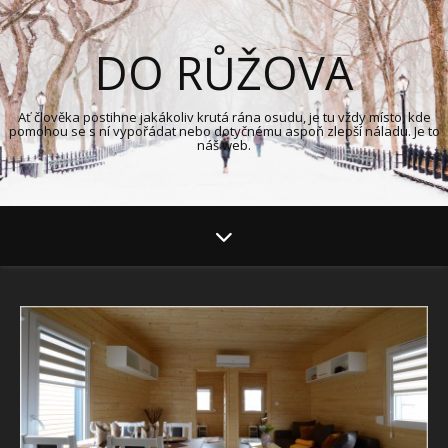
DO RŮŽOVA
Ať člověka postihne jakákoliv krutá rána osudu, je tu vždy místo, kde
pomohou se s ní vypořádat nebo dotyčnému aspoň zlepší náladu. Je to
náš web.