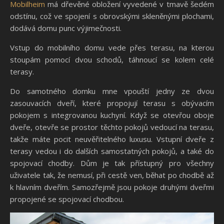
Mobilheim
má dřevěné obložení vyvedené v tmavě šedém
odstínu, což ve spojení s obrovskými skleněnými plochami,
dodává domu punc výjimečnosti.
Vstup do mobilního domu vede přes terasu, na kterou
stoupám pomocí dvou schodů, táhnoucí se kolem celé
terasy.
Do samotného domku mne vpouští jedny ze dvou
zasouvacích dveří, které propojují terasu s obývacím
pokojem s integrovanou kuchyní. Když se otevřou oboje
dveře, otevře se prostor těchto pokojů vedoucí na terasu,
takže máte pocit neuvěřitelného luxusu. Vstupní dveře z
terasy vedou i do dalších samostatných pokojů, a také do
spojovací chodby. Dům je tak přístupný pro všechny
uživatele tak, že nemusí, při cestě ven, běhat po chodbě až
k hlavním dveřím. Samozřejmě jsou pokoje druhými dveřmi
propojené se spojovací chodbou.