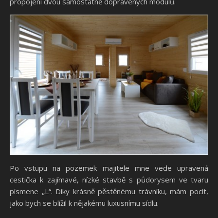
propojení dvou samostatně dopravených modulů.
Po vstupu na pozemek majitele mne vede upravená
cestička k zajímavé, nízké stavbě s půdorysem ve tvaru
písmene „L“. Díky krásně pěstěnému trávníku, mám pocit,
jako bych se blížil k nějakému luxusnímu sídlu.