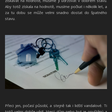
získávat na hodnotě, musíme ji udržovat v dobrém stavu.
Aby totiž získala na hodnotě, musíme počkat i několik let, a
za tu dobu se může velmi snadno dostat do špatného
stavu.
Přeci jen, počasí působí, a stejně tak i lidští vandalové. Ti
totiž velmi dobře vědí, který dům nebo byt je opuštěný a