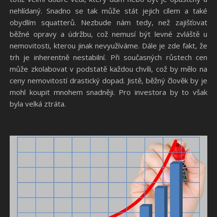
nehlídaný. Snadno se tak může stát jejich cílem a také
obydlím squatterů. Nezbude nám tedy, než zajišťovat
běžné opravy a údržbu, což nemusí být levné zvláště u
nemovitosti, kterou jinak nevyužíváme.
Dále je zde fakt, že
trh je inherentně nestabilní. Při současných růstech cen
může zkolabovat v podstatě každou chvíli, což by mělo na
ceny nemovitostí drastický dopad. Jistě, běžný člověk by je
mohl koupit mnohem snadněji. Pro investora by to však
byla velká ztráta.