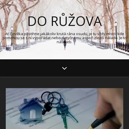
DO RŮŽOVA
Ať člověka postihne jakákoliv krutá rána osudu, je tu vždy místo, kde
pomohou se s ní vypořádat nebo dotyčnému aspoň zlepší náladu. Je to
náš web.