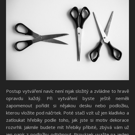
Postup vytváření navíc není nijak složitý a zvládne to hravě
opravdu každý. Při vytváření byste ještě neměli
zapomenout pořídit si nějakou desku nebo podložku,
kterou vložíte pod náčrtek. Poté stačí vzít už jen kladívko a
zatloukat hřebíky podle toho, jak jste si motiv dekorace
rozvrhli. Jakmile budete mít hřebíky přibité, zbývá vám už
jen papír z podložky odtrhnout. Provázek uvažte na jeden