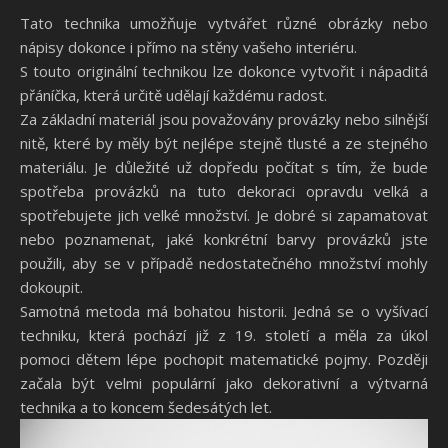
Tato
technika
umožňuje vytvářet různé obrázky nebo
nápisy dokonce i přímo na stěny vašeho interiéru.
S touto originální technikou lze dokonce vytvořit i nápaditá
přáníčka, která určitě udělají každému radost.
Za základní materiál jsou považovány provázky nebo silnější
nitě, které by měly být nejlépe stejně tlusté a ze stejného
materiálu. Je důležité už dopředu počítat s tím, že bude
spotřeba provázků na tuto dekoraci opravdu velká a
spotřebujete jich velké množství. Je dobré si zapamatovat
nebo poznamenat, jaké konkrétní barvy provázků jste
použili, aby se v případě nedostatečného množství mohly
dokoupit.
Samotná metoda má bohatou historii. Jedná se o vyšívací
techniku, která pochází již z 19. století a měla za úkol
pomoci dětem lépe pochopit matematické pojmy. Později
začala být velmi populární jako dekorativní a výtvarná
technika a to koncem šedesátých let.