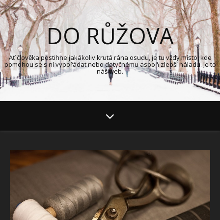
DO RŮŽOVA
Ať člověka postihne jakákoliv krutá rána osudu, je tu vždy místo, kde
pomohou se s ní vypořádat nebo dotyčnému aspoň zlepší náladu. Je to
náš web.