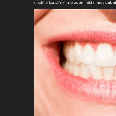
doplňte kartáček také
zubní nití
či
mezizubní