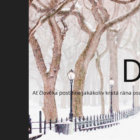
Ať člověka postihne jakákoliv krutá rána o