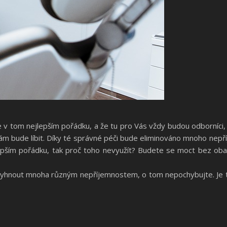
de v tom nejlepším pořádku, a že tu pro Vás vždy budou odborníci
Vám bude líbit. Díky té správné péči bude eliminováno mnoho nepř
lepším pořádku, tak proč toho nevyužít? Budete se moct bez ob
 vyhnout mnoha různým nepříjemnostem, o tom nepochybujte. Je