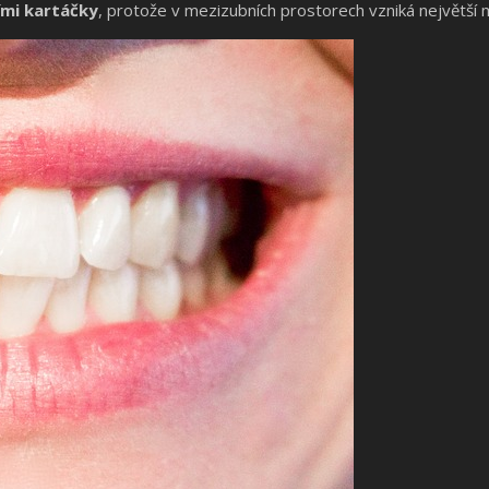
mi kartáčky
, protože v mezizubních prostorech vzniká největší