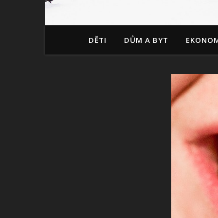
DĚTI
DŮM A BYT
EKONOM