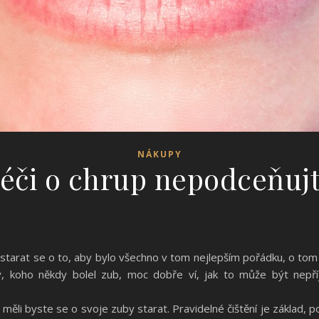
NÁKUPY
éči o chrup nepodceňuj
 starat se o to, aby bylo všechno v tom nejlepším pořádku, o tom
ý, koho někdy bolel zub, moc dobře ví, jak to může být nepř
ěli byste se o svoje zuby starat. Pravidelné čištění je základ, po