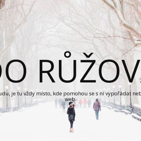
DO RŮŽOV
sudu, je tu vždy místo, kde pomohou se s ní vypořádat ne
web.