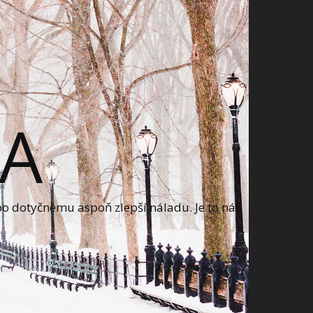
A
bo dotyčnému aspoň zlepší náladu. Je to náš