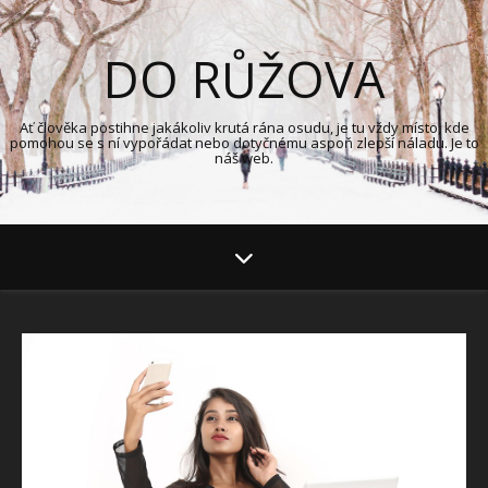
DO RŮŽOVA
Ať člověka postihne jakákoliv krutá rána osudu, je tu vždy místo, kde
pomohou se s ní vypořádat nebo dotyčnému aspoň zlepší náladu. Je to
náš web.