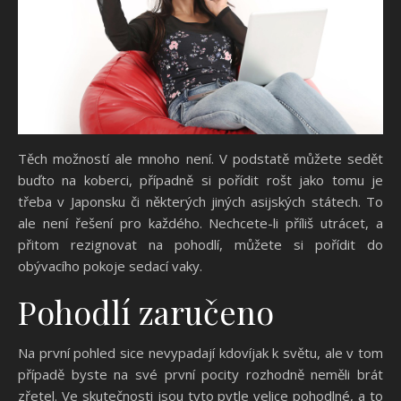
Těch možností ale mnoho není. V podstatě můžete sedět
buďto na koberci, případně si pořídit rošt jako tomu je
třeba v Japonsku či některých jiných asijských státech. To
ale není řešení pro každého. Nechcete-li příliš utrácet, a
přitom rezignovat na pohodlí, můžete si pořídit do
obývacího pokoje
sedací vaky
.
Pohodlí zaručeno
Na první pohled sice nevypadají kdovíjak k světu, ale v tom
případě byste na své první pocity rozhodně neměli brát
zřetel. Ve skutečnosti jsou tyto pytle velice pohodlné, a to