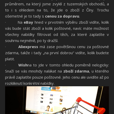
průměrem, na který jsme zvyklí z tuzemských obchodů, a
to i s ohledem na to, že jde o zboží z Číny. Trochu
ošemetné je to tady s
cenou za dopravu
.
· Na
eBay
hned v prvotním výběru zboží vidíte, kolik
vás bude stát zboží a kolik poštovné, navíc máte možnost
všechny nabídky filtrovat od těch, za které zaplatíte v
souhrnu nejméně, po ty dražší.
·
Aliexpress
má zase povětšinou cenu za poštovné
zdarma, takže i tady „na první dobrou“ vidíte, kolik budete
platit.
·
Wish
na to jde v tomto ohledu poměrně nelogicky:
Snaží se vás mnohdy nalákat na
zboží zdarma
, u kterého
právě zaplatíte pouze poštovné. Jeho cenu ale uvidíte až po
rozkliknutí konkrétní nabídky.