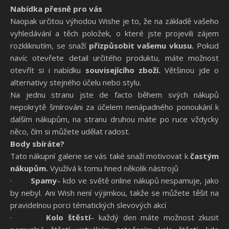
Nabídka přesně pro vás
Naopak určitou výhodou Wishe je to, že na základě vašeho
vyhledávání a těch položek, o které jste projevili zájem
rozkliknutím, se snaží
přizpůsobit vašemu vkusu.
Pokud
navíc otevřete detail určitého produktu, máte možnost
otevřít si i nabídku
souvisejícího zboží.
Většinou jde o
alternativy stejného účelu nebo stylu.
Na jednu stranu jste de facto během svých nákupů
nepokrytě šmírováni za účelem nenápadného ponoukání k
dalším nákupům, na stranu druhou máte po ruce vždycky
něco, čím si můžete udělat radost.
Body sbíráte?
Tato nákupní galerie se vás také snaží motivovat k
častým
nákupům.
Využívá k tomu hned několik nástrojů
·
Spamy
– kdo ve světě online nákupů nespamuje, jako
by nebyl. Ani Wish není výjimkou, takže se můžete těšit na
pravidelnou porci tématických slevových akcí
·
Kolo štěstí
– každý den máte možnost zkusit