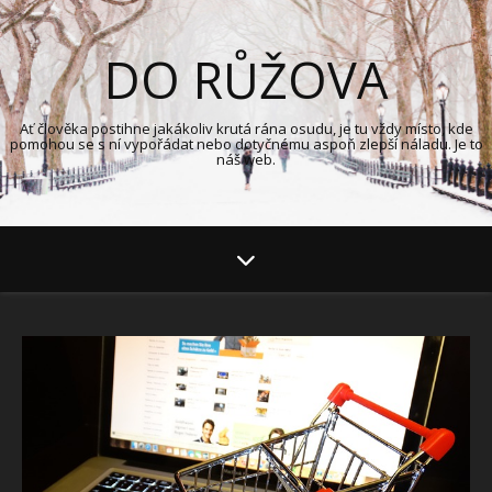
DO RŮŽOVA
Ať člověka postihne jakákoliv krutá rána osudu, je tu vždy místo, kde
pomohou se s ní vypořádat nebo dotyčnému aspoň zlepší náladu. Je to
náš web.