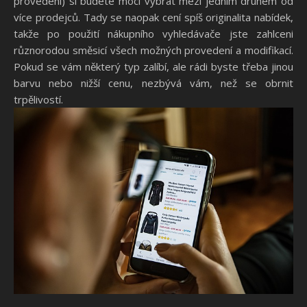
provedení) si budete moci vybrat mezi jedním druhem od
více prodejců. Tady se naopak cení spíš originalita nabídek,
takže po použití nákupního vyhledávače jste zahlceni
různorodou směsicí všech možných provedení a modifikací.
Pokud se vám některý typ zalíbí, ale rádi byste třeba jinou
barvu nebo nižší cenu, nezbývá vám, než se obrnit
trpělivostí.