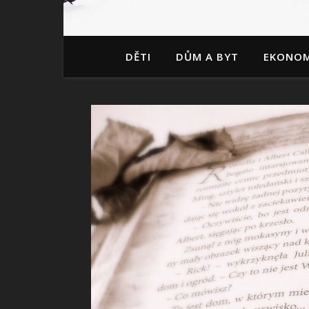
DĚTI
DŮM A BYT
EKONOM