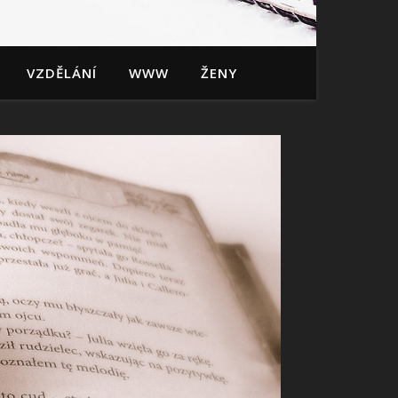
VZDĚLÁNÍ
WWW
ŽENY