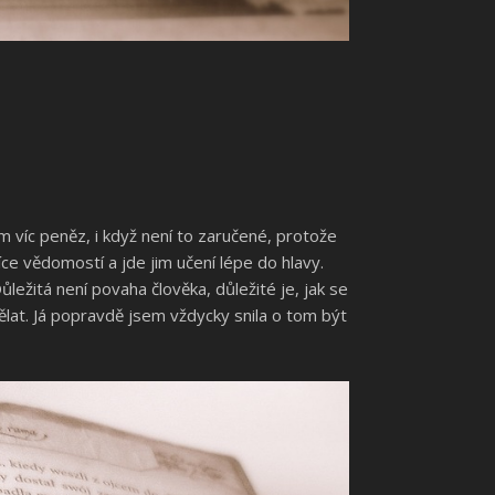
 víc peněz, i když není to zaručené, protože
více vědomostí a jde jim učení lépe do hlavy.
ležitá není povaha člověka, důležité je, jak se
ělat. Já popravdě jsem vždycky snila o tom být