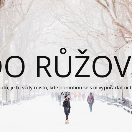
DO RŮŽOV
sudu, je tu vždy místo, kde pomohou se s ní vypořádat ne
web.