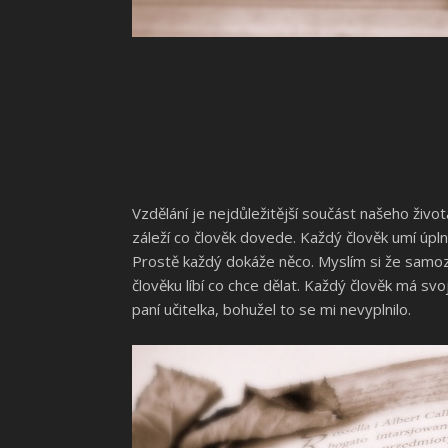
Vzdělání je nejdůležitější součást našeho živ
záleží co člověk dovede. Každý člověk umí úplně
Prostě každý dokáže něco. Myslím si že samozře
člověku líbí co chce dělat. Každý člověk má s
paní učitelka, bohužel to se mi nevyplnilo.