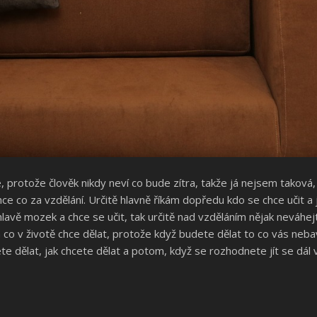
 protože člověk nikdy neví co bude zítra, takže já nejsem taková, 
e co za vzdělání. Určitě hlavně říkám dopředu kdo se chce učit a jd
 hlavě mozek a chce se učit, tak určitě nad vzděláním nějak neváhe
m co v životě chce dělat, protože když budete dělat to co vás neba
e dělat, jak chcete dělat a potom, když se rozhodnete jít se dál v 