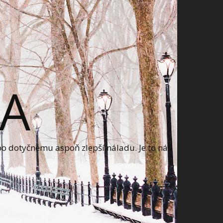
A
bo dotyčnému aspoň zlepší náladu. Je to náš