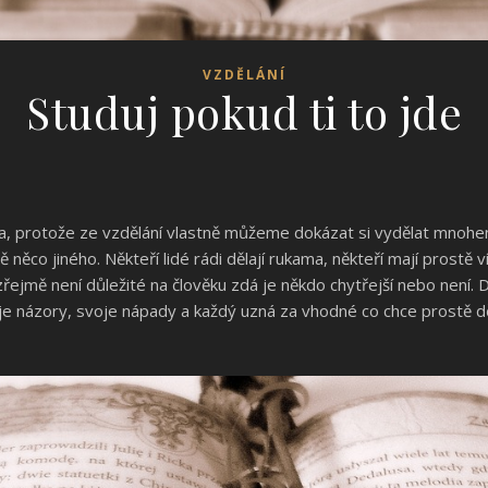
VZDĚLÁNÍ
Studuj pokud ti to jde
ota, protože ze vzdělání vlastně můžeme dokázat si vydělat mnohem
 něco jiného. Někteří lidé rádi dělají rukama, někteří mají prostě 
jmě není důležité na člověku zdá je někdo chytřejší nebo není. Dů
voje názory, svoje nápady a každý uzná za vhodné co chce prostě d