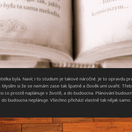
telka byla. Navíc i to studium je takové náročné. Je to opravdu 
 Myslím si že se nemám zase tak špatně a člověk umí uvařit. Třeba
 si co prostě naplánuje v životě, a do budoucna. Plánování budoucn
c do budoucna neplánuje. Všechno přichází vlastně tak nějak samo