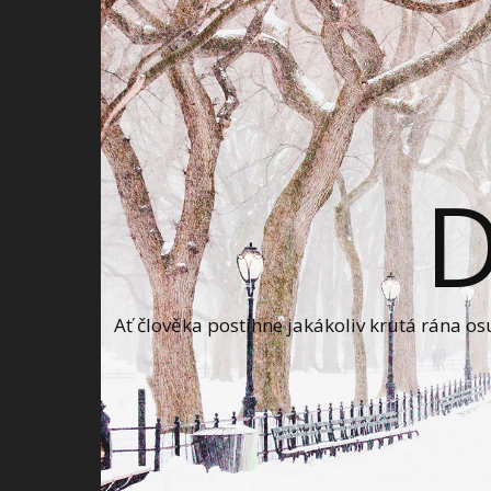
Ať člověka postihne jakákoliv krutá rána o