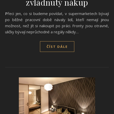
zvládnutý nákup
Přeci jen, co si budeme povídat, v supermarketech bývají
po běžné pracovní době návaly lidí, kteří nemají jinou
možnost, než jít si nakoupit po práci. Fronty jsou otravné,
uličky bývají neprůchodné a regály někdy…
ČÍST DÁLE