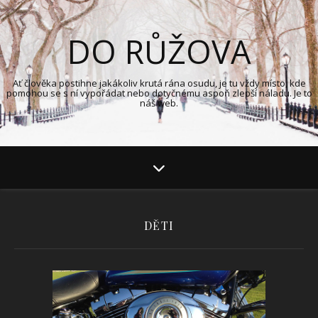
DO RŮŽOVA
Ať člověka postihne jakákoliv krutá rána osudu, je tu vždy místo, kde
pomohou se s ní vypořádat nebo dotyčnému aspoň zlepší náladu. Je to
náš web.
DĚTI