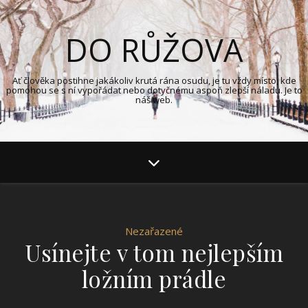
DO RŮŽOVA
Ať člověka postihne jakákoliv krutá rána osudu, je tu vždy místo, kde
pomohou se s ní vypořádat nebo dotyčnému aspoň zlepší náladu. Je to
náš web.
Nezařazené
Usínejte v tom nejlepším
ložním prádle