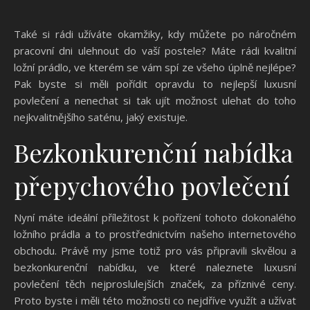
Také si rádi užíváte okamžiky, kdy můžete po náročném
pracovní dni ulehnout do vaší postele? Máte rádi kvalitní
ložní prádlo, ve kterém se vám spí ze všeho úplně nejlépe?
Pak byste si měli pořídit opravdu to nejlepší
luxusní
povlečení
a nenechat si tak ujít možnost ulehat do toho
nejkvalitnějšího saténu, jaký existuje.
Bezkonkurenční nabídka
přepychového povlečení
Nyní máte ideální příležitost k pořízení tohoto dokonalého
ložního prádla a to prostřednictvím našeho internetového
obchodu. Právě my jsme totiž pro vás připravili skvělou a
bezkonkurenční nabídku, ve které naleznete luxusní
povlečení těch nejproslulejších značek, za příznivé ceny.
Proto byste i měli této možnosti co nejdříve využít a užívat