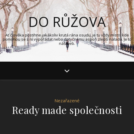
DO RŮŽOVA
Ať člověka postihne jakákoliv krutá rána osudu, je tu vždy místo, kde
pomohou se s ní vypořádat nebo dotyčnému aspoň zlepší náladu. Je to
náš web.
Nezařazené
Ready made společnosti