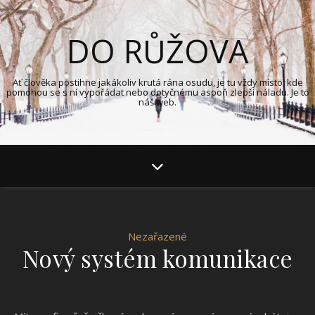
DO RŮŽOVA
Ať člověka postihne jakákoliv krutá rána osudu, je tu vždy místo, kde
pomohou se s ní vypořádat nebo dotyčnému aspoň zlepší náladu. Je to
náš web.
Nezařazené
Nový systém komunikace