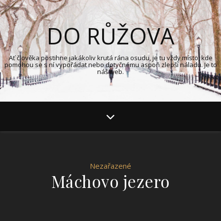
DO RŮŽOVA
Ať člověka postihne jakákoliv krutá rána osudu, je tu vždy místo, kde
pomohou se s ní vypořádat nebo dotyčnému aspoň zlepší náladu. Je to
náš web.
Nezařazené
Máchovo jezero