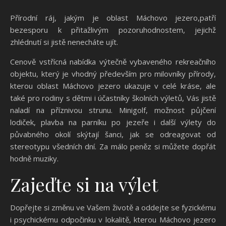
Přírodní ráj, jakým je oblast Máchovo jezero,patří
bezesporu k přitažlivým pozoruhodnostem, jejichž
zhlédnutí si jistě nenecháte ujít.
Cenově vstřícná nabídka výtečně vybaveného rekreačního
objektu, který je vhodný především pro milovníky přírody,
kterou oblast
Máchovo jezero
ukazuje v celé kráse, ale
také pro rodiny s dětmi i účastníky školních výletů, Vás jistě
naladí na příznivou strunu. Minigolf, možnost půjčení
lodiček, plavba na parníku po jezeře i další výlety do
půvabného okolí skýtají šanci, jak se odreagovat od
stereotypu všedních dní. Za málo peněz si můžete dopřát
hodně muziky.
Zajeďte si na výlet
Dopřejte si změnu ve Vašem životě a oddejte se fyzickému
i psychickému odpočinku v lokalitě, kterou Máchovo jezero